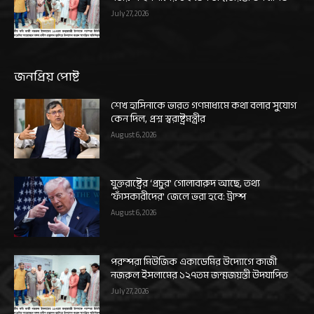
July 27, 2026
জনপ্রিয় পোষ্ট
শেখ হাসিনাকে ভারত গণমাধ্যমে কথা বলার সুযোগ
কেন দিল, প্রশ্ন স্বরাষ্ট্রমন্ত্রীর
August 6, 2026
যুক্তরাষ্ট্রের ‘প্রচুর’ গোলাবারুদ আছে, তথ্য
‘ফাঁসকারীদের’ জেলে ভরা হবে: ট্রাম্প
August 6, 2026
পরম্পরা মিউজিক একাডেমির উদ্যোগে কাজী
নজরুল ইসলামের ১২৭তম জন্মজয়ন্তী উদযাপিত
July 27, 2026