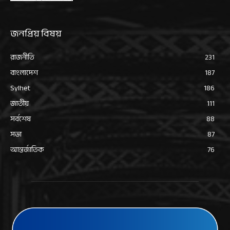
জনপ্রিয় বিষয়
রাজনীতি
231
বাংলাদেশ
187
Sylhet
186
জাতীয়
111
সর্বশেষ
88
সভা
87
আন্তর্জাতিক
76