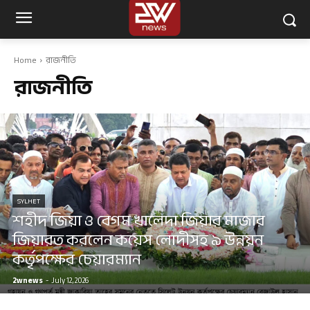
Home
রাজনীতি
রাজনীতি
SYLHET
শহীদ জিয়া ও বেগম খালেদা জিয়ার মাজার
জিয়ারত করলেন কয়েস লোদীসহ ৯ উন্নয়ন
কর্তৃপক্ষের চেয়ারম্যান
2wnews
-
July 12, 2026