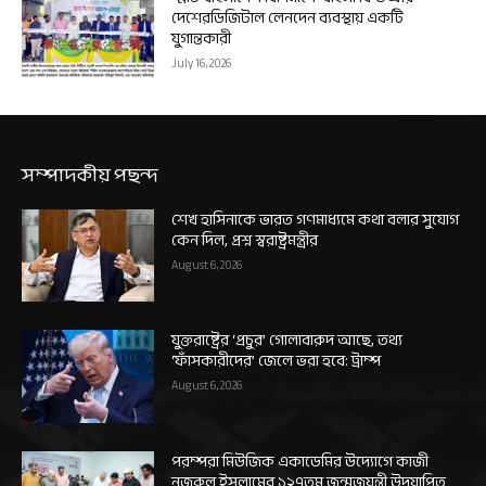
দেশেরডিজিটাল লেনদেন ব্যবস্থায় একটি
যুগান্তকারী
July 16, 2026
সম্পাদকীয় পছন্দ
শেখ হাসিনাকে ভারত গণমাধ্যমে কথা বলার সুযোগ
কেন দিল, প্রশ্ন স্বরাষ্ট্রমন্ত্রীর
August 6, 2026
যুক্তরাষ্ট্রের ‘প্রচুর’ গোলাবারুদ আছে, তথ্য
‘ফাঁসকারীদের’ জেলে ভরা হবে: ট্রাম্প
August 6, 2026
পরম্পরা মিউজিক একাডেমির উদ্যোগে কাজী
নজরুল ইসলামের ১২৭তম জন্মজয়ন্তী উদযাপিত