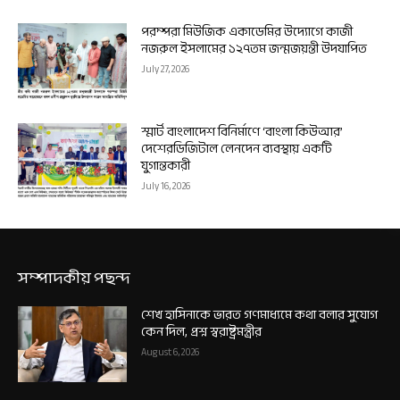
পরম্পরা মিউজিক একাডেমির উদ্যোগে কাজী
নজরুল ইসলামের ১২৭তম জন্মজয়ন্তী উদযাপিত
July 27, 2026
স্মার্ট বাংলাদেশ বিনির্মাণে ‘বাংলা কিউআর’
দেশেরডিজিটাল লেনদেন ব্যবস্থায় একটি
যুগান্তকারী
July 16, 2026
সম্পাদকীয় পছন্দ
শেখ হাসিনাকে ভারত গণমাধ্যমে কথা বলার সুযোগ
কেন দিল, প্রশ্ন স্বরাষ্ট্রমন্ত্রীর
August 6, 2026