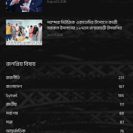
August 6, 2026
পরম্পরা মিউজিক একাডেমির উদ্যোগে কাজী
নজরুল ইসলামের ১২৭তম জন্মজয়ন্তী উদযাপিত
July 27, 2026
জনপ্রিয় বিষয়
রাজনীতি
231
বাংলাদেশ
187
Sylhet
186
জাতীয়
111
সর্বশেষ
88
সভা
87
আন্তর্জাতিক
76