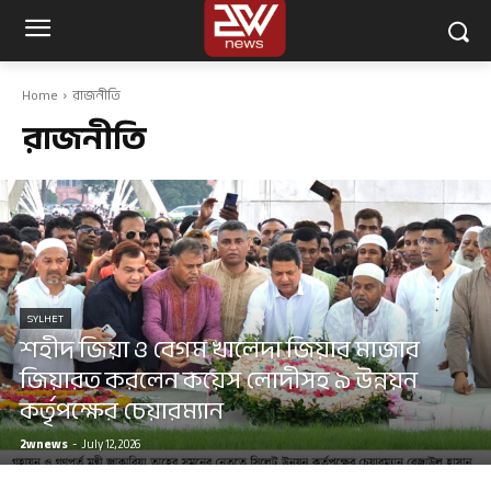
Home
রাজনীতি
রাজনীতি
SYLHET
শহীদ জিয়া ও বেগম খালেদা জিয়ার মাজার
জিয়ারত করলেন কয়েস লোদীসহ ৯ উন্নয়ন
কর্তৃপক্ষের চেয়ারম্যান
2wnews
-
July 12, 2026