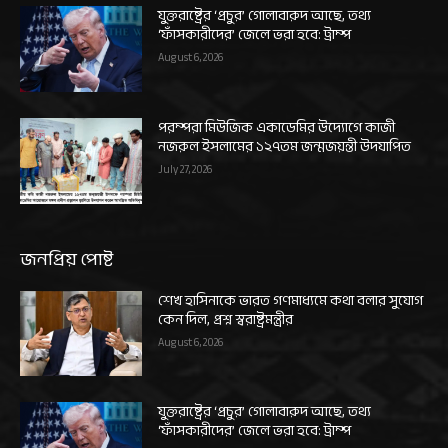
যুক্তরাষ্ট্রের ‘প্রচুর’ গোলাবারুদ আছে, তথ্য
‘ফাঁসকারীদের’ জেলে ভরা হবে: ট্রাম্প
August 6, 2026
পরম্পরা মিউজিক একাডেমির উদ্যোগে কাজী
নজরুল ইসলামের ১২৭তম জন্মজয়ন্তী উদযাপিত
July 27, 2026
জনপ্রিয় পোষ্ট
শেখ হাসিনাকে ভারত গণমাধ্যমে কথা বলার সুযোগ
কেন দিল, প্রশ্ন স্বরাষ্ট্রমন্ত্রীর
August 6, 2026
যুক্তরাষ্ট্রের ‘প্রচুর’ গোলাবারুদ আছে, তথ্য
‘ফাঁসকারীদের’ জেলে ভরা হবে: ট্রাম্প