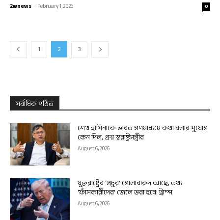
2wnews
-
February 1, 2026
0
1
2
3
সর্বাধিক পঠিত
শেখ হাসিনাকে ভারত গণমাধ্যমে কথা বলার সুযোগ
কেন দিল, প্রশ্ন স্বরাষ্ট্রমন্ত্রীর
August 6, 2026
যুক্তরাষ্ট্রের ‘প্রচুর’ গোলাবারুদ আছে, তথ্য
‘ফাঁসকারীদের’ জেলে ভরা হবে: ট্রাম্প
August 6, 2026