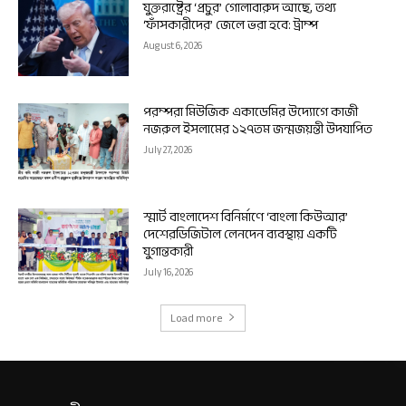
যুক্তরাষ্ট্রের ‘প্রচুর’ গোলাবারুদ আছে, তথ্য
‘ফাঁসকারীদের’ জেলে ভরা হবে: ট্রাম্প
August 6, 2026
পরম্পরা মিউজিক একাডেমির উদ্যোগে কাজী
নজরুল ইসলামের ১২৭তম জন্মজয়ন্তী উদযাপিত
July 27, 2026
স্মার্ট বাংলাদেশ বিনির্মাণে ‘বাংলা কিউআর’
দেশেরডিজিটাল লেনদেন ব্যবস্থায় একটি
যুগান্তকারী
July 16, 2026
Load more