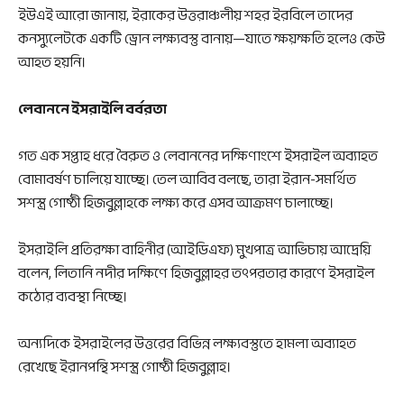
ইউএই আরো জানায়, ইরাকের উত্তরাঞ্চলীয় শহর ইরবিলে তাদের
কনস্যুলেটকে একটি ড্রোন লক্ষ্যবস্তু বানায়—যাতে ক্ষয়ক্ষতি হলেও কেউ
আহত হয়নি।
লেবাননে ইসরাইলি বর্বরতা
গত এক সপ্তাহ ধরে বৈরুত ও লেবাননের দক্ষিণাংশে ইসরাইল অব্যাহত
বোমাবর্ষণ চালিয়ে যাচ্ছে। তেল আবিব বলছে, তারা ইরান-সমর্থিত
সশস্ত্র গোষ্ঠী হিজবুল্লাহকে লক্ষ্য করে এসব আক্রমণ চালাচ্ছে।
ইসরাইলি প্রতিরক্ষা বাহিনীর (আইডিএফ) মুখপাত্র আভিচায় আদ্রেয়ি
বলেন, লিতানি নদীর দক্ষিণে হিজবুল্লাহর তৎপরতার কারণে ইসরাইল
কঠোর ব্যবস্থা নিচ্ছে।
অন্যদিকে ইসরাইলের উত্তরের বিভিন্ন লক্ষ্যবস্তুতে হামলা অব্যাহত
রেখেছে ইরানপন্থি সশস্ত্র গোষ্ঠী হিজবুল্লাহ।