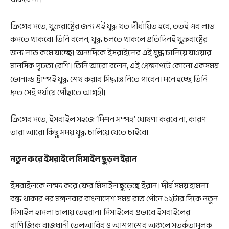
ক্রিগের মতে, যুক্তরাষ্ট্রের জন্য এই যুদ্ধ যত দীর্ঘায়িত হবে, ততই এর লাভ
কমতে থাকবে। তিনি বলেন, যুদ্ধ চলতে থাকলে প্রতিদিনই যুক্তরাষ্ট্রের
জন্য লাভ কমে যাচ্ছে। অন্যদিকে ইসরাইলের এই যুদ্ধ চালিয়ে যাওয়ার
মানসিক দৃঢ়তা বেশি। তিনি আরো বলেন, এই প্রেক্ষাপটে কোনো একসময়
ডোনাল্ড ট্রাম্পই যুদ্ধ শেষ করার সিদ্ধান্ত নিতে পারেন। মনে হচ্ছে তিনি
দ্রুত সেই পর্যায়ে পৌঁছাতে আগ্রহী।
ক্রিগের মতে, ইসরাইল সহজে ‘মিশন সম্পন্ন’ ঘোষণা করবে না, কারণ
তারা আরো কিছু সময় যুদ্ধ চালিয়ে যেতে চাইবে।
নতুন করে ইসরাইলে মিসাইল ছুড়ল ইরান
ইসরাইলকে লক্ষ্য করে ফের মিসাইল ছুড়েছে ইরান। দীর্ঘ সময় হামলা
বন্ধ থাকার পর মঙ্গলবার বাংলাদেশ সময় রাত পৌনে ১২টার দিকে নতুন
মিসাইল হামলা চালায় তেহরান। মিসাইলের প্রভাবে ইসরাইলের
বাণিজ্যিক রাজধানী তেলআবিব ও আশপাশের অঞ্চলে সতর্কতামূলক