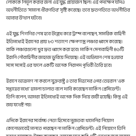
লোককে নির্মূল করার জন্য এই যুদ্ধ প্রয়োজন ছিল। এই পদক্ষেপ যদিও
অর্থনীতিতে ‘সামান্য ধীরগতির’ সৃষ্টি করেছে। তবে দ্রুতগতিতে অর্থনীতির
আবার উত্থান ঘটবে।
এই যুদ্ধ শিগগির শেষ হবে উল্লেখ করে ট্রাম্প বলেছেন, সামরিক বাহিনী
ইতিমধ্যেই ইরানের প্রায় ৮০ শতাংশ ক্ষেপণাস্ত্র লঞ্চার ধ্বংস করেছে।
বাকি লঞ্চারগুলো খুব দ্রুত ধ্বংস করা হবে। মার্কিন সেনাবাহিনী ৪৬টি
ইরানি নৌবাহিনীর জাহাজ ডুবিয়ে দিয়েছে। এই অভিযান শেষ হওয়ার
সঙ্গে সঙ্গেই এর ফলে একটি অনেক নিরাপদ পৃথিবী তৈরি হবে।
ইরানে আক্রমণ না করলে যুক্তরাষ্ট্র ও তার মিত্রদের ওপর তেহরান ‘এক
সপ্তাহের মধ্যে’ হামলা চালাত বলে দাবি করেছেন মার্কিন প্রেসিডেন্ট।
তিনি বলেন, আমরা ইতিমধ্যেই অনেক দিক দিয়ে জয়ী হয়েছি। কিন্তু এই
জয় যথেষ্ট নয়।
এদিকে ইরানের সর্বোচ্চ নেতা হিসেবে মুজতবা খামেনির নিয়োগ
কোনোভাবেই মানতে পারছেন না মার্কিন প্রেসিডেন্ট। এই নিয়োগে তিনি