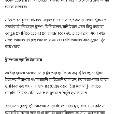
হতাশ হয়েছেন। ট্রাম্প বলেছেন, আমরা মনে করি এটি দেশের জন্য সমস্যা
আরো বাড়াবে।
এদিকে হরমুজ প্রণালিতে জাহাজ চলাচল ব্যাহত করার বিষয়ে ইরানকে
সতর্কবার্তা দিয়েছেন ট্রাম্প। তিনি বলেন, যদি ইরান এমন কিছু করে যা
হরমুজ প্রণালিতে তেলের প্রবাহ বন্ধ করে দেয়, তাহলে তারা এখন পর্যন্ত
যতটা আঘাত পেয়েছে তার চেয়ে ২০ গুণ বেশি আঘাত পাবে যুক্তরাষ্ট্রের
কাছ থেকে।
ট্রাম্পকে হুমকি ইরানের
কঠোর হামলা চালানো নিয়ে ট্রাম্পের হুমকিকে পাত্তাই দিচ্ছে না ইরান।
ইরানের নিরাপত্তা প্রধান আলি লারিজানি বলেছেন, ইরান আপনার ফাঁকা
হুমকিকে ভয় পায় না। আপনার চেয়েও বড়রা ইরানকে নির্মূল করতে
পারেনি। নিজের প্রতি খেয়াল রাখুন যেন নির্মূল হয়ে না যান!
ইরানের পররাষ্ট্রমন্ত্রী আব্বাস আরাঘচি জানিয়েছেন, আমি মনে করি না
আমেরিকানদের সঙ্গে কথা বলা বা আমেরিকানদের সঙ্গে আলোচনার