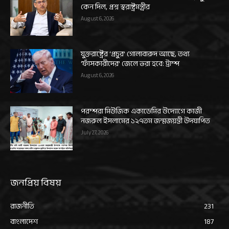
কেন দিল, প্রশ্ন স্বরাষ্ট্রমন্ত্রীর
August 6, 2026
যুক্তরাষ্ট্রের ‘প্রচুর’ গোলাবারুদ আছে, তথ্য
‘ফাঁসকারীদের’ জেলে ভরা হবে: ট্রাম্প
August 6, 2026
পরম্পরা মিউজিক একাডেমির উদ্যোগে কাজী
নজরুল ইসলামের ১২৭তম জন্মজয়ন্তী উদযাপিত
July 27, 2026
জনপ্রিয় বিষয়
রাজনীতি
231
বাংলাদেশ
187