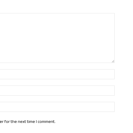
Name:*
Email:*
Website:
er for the next time I comment.