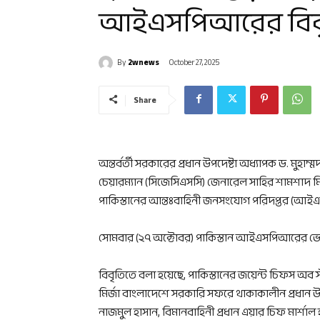
আইএসপিআরের বিব
By
2wnews
October 27, 2025
Share
অন্তর্বর্তী সরকারের প্রধান উপদেষ্টা অধ্যাপক ড. মুহা
চেয়ারম্যান (সিজেসিএসসি) জেনারেল সাহির শামশাদ মির্
পাকিস্তানের আন্তঃবাহিনী জনসংযোগ পরিদপ্তর (আ
সোমবার (২৭ অক্টোবর) পাকিস্তান আইএসপিআরের ভেরি
বিবৃতিতে বলা হয়েছে, পাকিস্তানের জয়েন্ট চিফস অব
মির্জা বাংলাদেশে সরকারি সফরে থাকাকালীন প্রধান উপদ
নাজমুল হাসান, বিমানবাহিনী প্রধান এয়ার চিফ মার্শাল