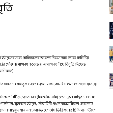
ৃতি
ম্মদ ইউনূসের সঙ্গে পাকিস্তানের জয়েন্ট চিফস অব স্টাফ কমিটির
জা সৌজন্য সাক্ষাৎ করেছেন। এ সাক্ষাৎ নিয়ে বিবৃতি দিয়েছে
ইএসপিআর)।
ফায়েড ফেসবুক পেজে দেওয়া এক পোস্টে এ তথ্য জানানো হয়েছে।
 স্টাফ কমিটির চেয়ারম্যান (সিজেসিএসসি) জেনারেল সাহির শামশাদ
েষ্টা ড. মুহাম্মদ ইউনূস, নৌবাহিনী প্রধান অ্যাডমিরাল মোহাম্মদ
 হাসান মাহমুদ খান এবং আর্মড ফোর্সেস ডিভিশনের প্রিন্সিপাল স্টাফ