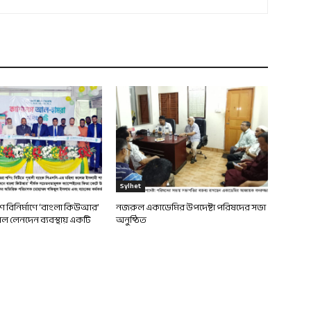
Sylhet
দেশ বিনির্মাণে ‘বাংলা কিউআর’
নজরুল একাডেমির উপদেষ্টা পরিষদের সভা
 লেনদেন ব্যবস্থায় একটি
অনুষ্ঠিত