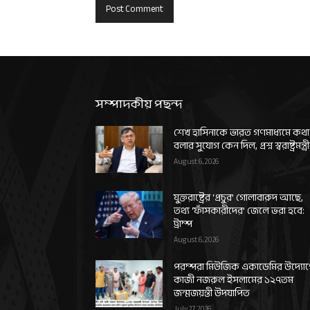
সম্পাদকীয় পছন্দ
শেখ হাসিনাকে ভারত গণমাধ্যমে কথা
বলার সুযোগ কেন দিল, প্রশ্ন স্বরাষ্ট্রমন্ত্র
August 6, 2026
যুক্তরাষ্ট্রের ‘প্রচুর’ গোলাবারুদ আছে,
তথ্য ‘ফাঁসকারীদের’ জেলে ভরা হবে:
ট্রাম্প
August 6, 2026
পরম্পরা মিউজিক একাডেমির উদ্যো
কাজী নজরুল ইসলামের ১২৭তম
জন্মজয়ন্তী উদযাপিত
July 27, 2026