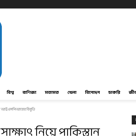
বিশ্ব
বাণিজ্য
মতামত
খেলা
বিনোদন
চাকরি
জী
িস্তান আইএসপিআরের বিবৃতি
 সাক্ষাৎ নিয়ে পাকিস্তান