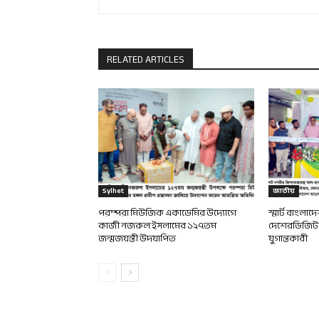
RELATED ARTICLES
Sylhet
জাতীয়
পরম্পরা মিউজিক একাডেমির উদ্যোগে
স্মার্ট বাংলা
কাজী নজরুল ইসলামের ১২৭তম
দেশেরডিজিটাল
জন্মজয়ন্তী উদযাপিত
যুগান্তকারী