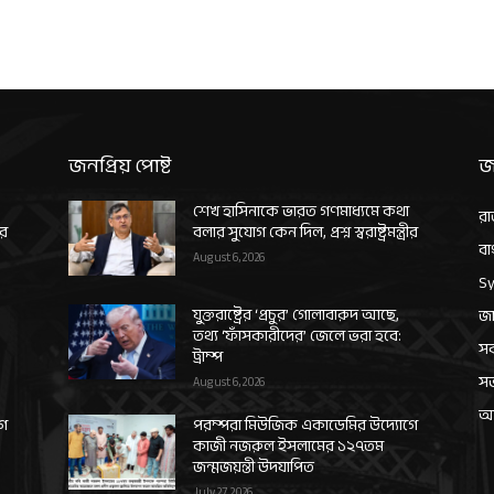
জনপ্রিয় পোষ্ট
জ
শেখ হাসিনাকে ভারত গণমাধ্যমে কথা
রা
ীর
বলার সুযোগ কেন দিল, প্রশ্ন স্বরাষ্ট্রমন্ত্রীর
বা
August 6, 2026
Sy
যুক্তরাষ্ট্রের ‘প্রচুর’ গোলাবারুদ আছে,
জা
তথ্য ‘ফাঁসকারীদের’ জেলে ভরা হবে:
সর
ট্রাম্প
স
August 6, 2026
আন
গে
পরম্পরা মিউজিক একাডেমির উদ্যোগে
কাজী নজরুল ইসলামের ১২৭তম
জন্মজয়ন্তী উদযাপিত
July 27, 2026