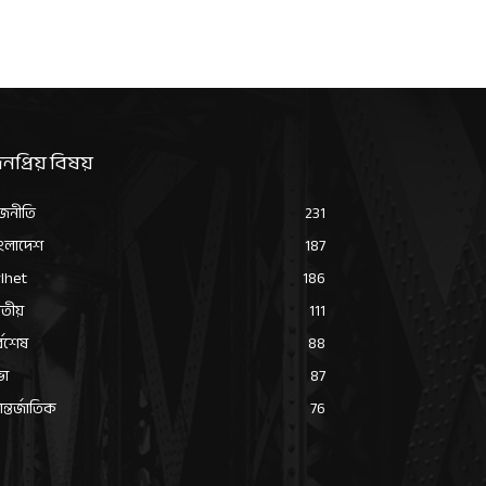
নপ্রিয় বিষয়
জনীতি
231
ংলাদেশ
187
lhet
186
তীয়
111
্বশেষ
88
ভা
87
্তর্জাতিক
76