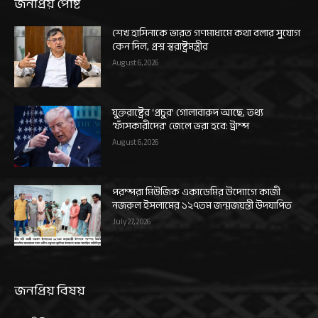
জনপ্রিয় পোষ্ট
শেখ হাসিনাকে ভারত গণমাধ্যমে কথা বলার সুযোগ
কেন দিল, প্রশ্ন স্বরাষ্ট্রমন্ত্রীর
August 6, 2026
যুক্তরাষ্ট্রের ‘প্রচুর’ গোলাবারুদ আছে, তথ্য
‘ফাঁসকারীদের’ জেলে ভরা হবে: ট্রাম্প
August 6, 2026
পরম্পরা মিউজিক একাডেমির উদ্যোগে কাজী
নজরুল ইসলামের ১২৭তম জন্মজয়ন্তী উদযাপিত
July 27, 2026
জনপ্রিয় বিষয়