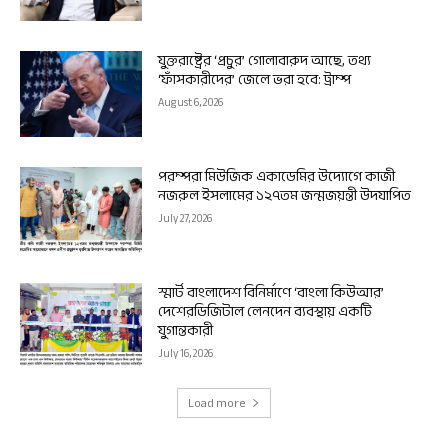
যুক্তরাষ্ট্রের ‘প্রচুর’ গোলাবারুদ আছে, তথ্য
‘ফাঁসকারীদের’ জেলে ভরা হবে: ট্রাম্প
August 6, 2026
পরম্পরা মিউজিক একাডেমির উদ্যোগে কাজী
নজরুল ইসলামের ১২৭তম জন্মজয়ন্তী উদযাপিত
July 27, 2026
স্মার্ট বাংলাদেশ বিনির্মাণে ‘বাংলা কিউআর’
দেশেরডিজিটাল লেনদেন ব্যবস্থায় একটি
যুগান্তকারী
July 16, 2026
Load more