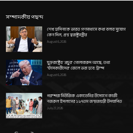
সম্পাদকীয় পছন্দ
শেখ হাসিনাকে ভারত গণমাধ্যমে কথা বলার সুযোগ
কেন দিল, প্রশ্ন স্বরাষ্ট্রমন্ত্রীর
August 6, 2026
যুক্তরাষ্ট্রের ‘প্রচুর’ গোলাবারুদ আছে, তথ্য
‘ফাঁসকারীদের’ জেলে ভরা হবে: ট্রাম্প
August 6, 2026
পরম্পরা মিউজিক একাডেমির উদ্যোগে কাজী
নজরুল ইসলামের ১২৭তম জন্মজয়ন্তী উদযাপিত
July 27, 2026