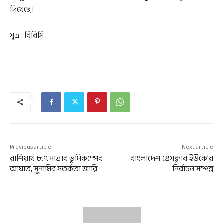
দিয়েছে।
সূত্র : বিবিসি
Previous article
Next article
রাশিয়ায় ৮.৭ মাত্রার ভূমিকম্পের
বাংলাদেশ প্রেসক্লাব ইউকে’র
আঘাত, সুনামির সতর্কতা জারি
নির্বাচন সম্পন্ন