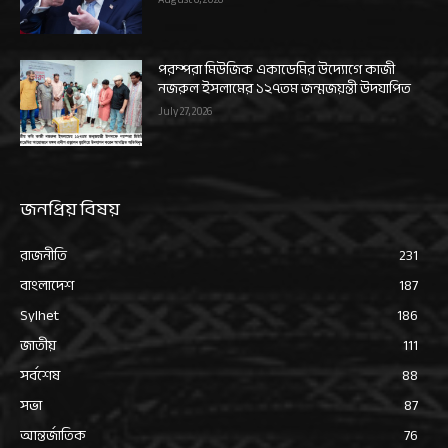
পরম্পরা মিউজিক একাডেমির উদ্যোগে কাজী
নজরুল ইসলামের ১২৭তম জন্মজয়ন্তী উদযাপিত
July 27, 2026
জনপ্রিয় বিষয়
রাজনীতি
231
বাংলাদেশ
187
Sylhet
186
জাতীয়
111
সর্বশেষ
88
সভা
87
আন্তর্জাতিক
76