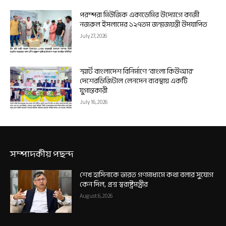
পরম্পরা মিউজিক একাডেমির উদ্যোগে কাজী
নজরুল ইসলামের ১২৭তম জন্মজয়ন্তী উদযাপিত
July 27, 2026
স্মার্ট বাংলাদেশ বিনির্মাণে ‘বাংলা কিউআর’
দেশেরডিজিটাল লেনদেন ব্যবস্থায় একটি
যুগান্তকারী
July 16, 2026
সম্পাদকীয় পছন্দ
শেখ হাসিনাকে ভারত গণমাধ্যমে কথা বলার সুযোগ
কেন দিল, প্রশ্ন স্বরাষ্ট্রমন্ত্রীর
August 6, 2026