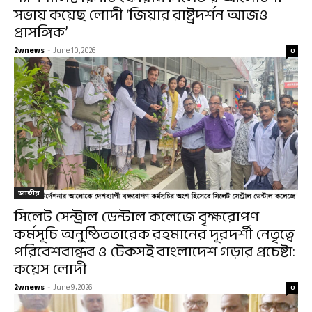
সভায় কয়েছ লোদী ‘জিয়ার রাষ্ট্রদর্শন আজও
প্রাসঙ্গিক’
2wnews
-
June 10, 2026
0
জাতীয়
সিলেট সেন্ট্রাল ডেন্টাল কলেজে বৃক্ষরোপণ
কর্মসূচি অনুষ্ঠিততারেক রহমানের দূরদর্শী নেতৃত্বে
পরিবেশবান্ধব ও টেকসই বাংলাদেশ গড়ার প্রচেষ্টা:
কয়েস লোদী
2wnews
-
June 9, 2026
0