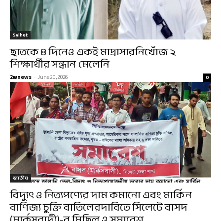
Sylhet
ছাতকে ৪ দিনেও একই মাদ্রাসারনিখোঁজ ২
শিক্ষার্থীর সন্ধান মেলেনি
2wnews
-
June 20, 2026
0
জাতীয়
বিদ্যুৎ ও নিত্যপণ্যের দাম কমানো এবং মার্কিন
বাণিজ্য চুক্তি বাতিলেরদাবিতে সিলেটে বাসদ
(মার্কসবাদী)-র মিছিল ও সমাবেশ