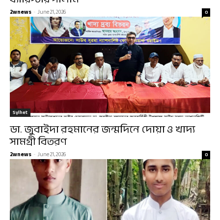
2wnews
-
June 21, 2026
0
Sylhet
ডা. জুবাইদা রহমানের জন্মদিনে দোয়া ও খাদ্য
সামগ্রী বিতরণ
2wnews
-
June 21, 2026
0