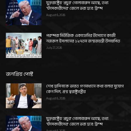
যুক্তরাষ্ট্রের ‘প্রচুর’ গোলাবারুদ আছে, তথ্য
‘ফাঁসকারীদের’ জেলে ভরা হবে: ট্রাম্প
August 6, 2026
পরম্পরা মিউজিক একাডেমির উদ্যোগে কাজী
নজরুল ইসলামের ১২৭তম জন্মজয়ন্তী উদযাপিত
July 27, 2026
জনপ্রিয় পোষ্ট
শেখ হাসিনাকে ভারত গণমাধ্যমে কথা বলার সুযোগ
কেন দিল, প্রশ্ন স্বরাষ্ট্রমন্ত্রীর
August 6, 2026
যুক্তরাষ্ট্রের ‘প্রচুর’ গোলাবারুদ আছে, তথ্য
‘ফাঁসকারীদের’ জেলে ভরা হবে: ট্রাম্প
August 6, 2026