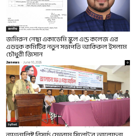
জাতীয়
জমিরুন নেছা একাডেমি স্কুল এন্ড কলেজ এর
এডহক কমিটির নতুন সভাপতি আকিরুল ইসলাম
চৌধুরী জিসান
2wnews
-
June 10, 2026
0
Sylhet
ন্যাশনালিষ্ট রিসার্চ ফোরাম সিলেট’র আলোচনা