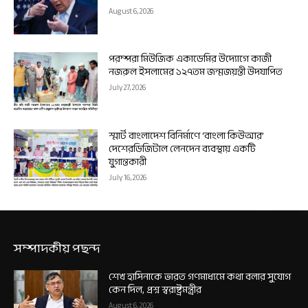
August 6, 2026
পরম্পরা মিউজিক একাডেমির উদ্যোগে কাজী
নজরুল ইসলামের ১২৭তম জন্মজয়ন্তী উদযাপিত
July 27, 2026
স্মার্ট বাংলাদেশ বিনির্মাণে ‘বাংলা কিউআর’
দেশেরডিজিটাল লেনদেন ব্যবস্থায় একটি
যুগান্তকারী
July 16, 2026
সম্পাদকীয় পছন্দ
শেখ হাসিনাকে ভারত গণমাধ্যমে কথা বলার সুযোগ
কেন দিল, প্রশ্ন স্বরাষ্ট্রমন্ত্রীর
August 6, 2026