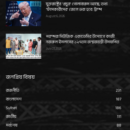
যুক্তরাষ্ট্রের ‘প্রচুর’ গোলাবারুদ আছে, তথ্য
‘ফাঁসকারীদের’ জেলে ভরা হবে: ট্রাম্প
August 6, 2026
পরম্পরা মিউজিক একাডেমির উদ্যোগে কাজী
নজরুল ইসলামের ১২৭তম জন্মজয়ন্তী উদযাপিত
July 27, 2026
জনপ্রিয় বিষয়
রাজনীতি
231
বাংলাদেশ
187
Sylhet
186
জাতীয়
111
সর্বশেষ
88