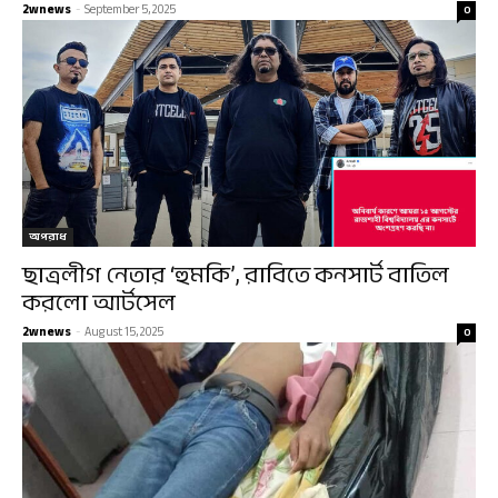
2wnews
-
September 5, 2025
0
অপরাধ
ছাত্রলীগ নেতার ‘হুমকি’, রাবিতে কনসার্ট বাতিল
করলো আর্টসেল
2wnews
-
August 15, 2025
0