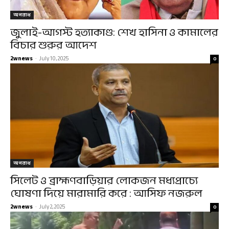
অপরাধ
জুলাই-আগস্ট হত্যাকাণ্ড: শেখ হাসিনা ও কামালের
বিচার শুরুর আদেশ
2wnews
-
July 10, 2025
0
অপরাধ
সিলেট ও ব্রাহ্মণবাড়িয়ার লোকজন মধ্যপ্রাচ্যে
ঘোষণা দিয়ে মারামারি করে : আসিফ নজরুল
2wnews
-
July 2, 2025
0