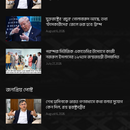
যুক্তরাষ্ট্রের ‘প্রচুর’ গোলাবারুদ আছে, তথ্য
‘ফাঁসকারীদের’ জেলে ভরা হবে: ট্রাম্প
August 6, 2026
পরম্পরা মিউজিক একাডেমির উদ্যোগে কাজী
নজরুল ইসলামের ১২৭তম জন্মজয়ন্তী উদযাপিত
July 27, 2026
জনপ্রিয় পোষ্ট
শেখ হাসিনাকে ভারত গণমাধ্যমে কথা বলার সুযোগ
কেন দিল, প্রশ্ন স্বরাষ্ট্রমন্ত্রীর
August 6, 2026