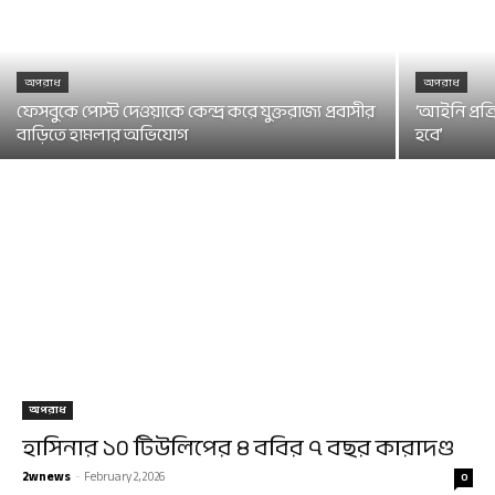
অপরাধ
অপরাধ
ফেসবুকে পোস্ট দেওয়াকে কেন্দ্র করে যুক্তরাজ্য প্রবাসীর
‘আইনি প্রক্
বাড়িতে হামলার অভিযোগ
হবে’
অপরাধ
হাসিনার ১০ টিউলিপের ৪ ববির ৭ বছর কারাদণ্ড
2wnews
-
February 2, 2026
0