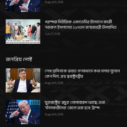
August 6, 2026
পরম্পরা মিউজিক একাডেমির উদ্যোগে কাজী
নজরুল ইসলামের ১২৭তম জন্মজয়ন্তী উদযাপিত
July 27, 2026
জনপ্রিয় পোষ্ট
শেখ হাসিনাকে ভারত গণমাধ্যমে কথা বলার সুযোগ
কেন দিল, প্রশ্ন স্বরাষ্ট্রমন্ত্রীর
August 6, 2026
যুক্তরাষ্ট্রের ‘প্রচুর’ গোলাবারুদ আছে, তথ্য
‘ফাঁসকারীদের’ জেলে ভরা হবে: ট্রাম্প
August 6, 2026