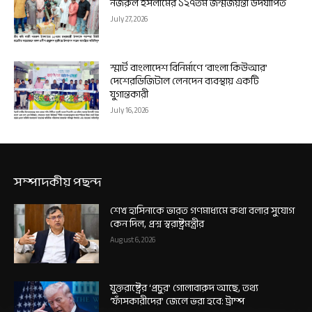
নজরুল ইসলামের ১২৭তম জন্মজয়ন্তী উদযাপিত
July 27, 2026
স্মার্ট বাংলাদেশ বিনির্মাণে ‘বাংলা কিউআর’
দেশেরডিজিটাল লেনদেন ব্যবস্থায় একটি
যুগান্তকারী
July 16, 2026
সম্পাদকীয় পছন্দ
শেখ হাসিনাকে ভারত গণমাধ্যমে কথা বলার সুযোগ
কেন দিল, প্রশ্ন স্বরাষ্ট্রমন্ত্রীর
August 6, 2026
যুক্তরাষ্ট্রের ‘প্রচুর’ গোলাবারুদ আছে, তথ্য
‘ফাঁসকারীদের’ জেলে ভরা হবে: ট্রাম্প