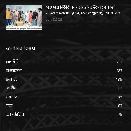
পরম্পরা মিউজিক একাডেমির উদ্যোগে কাজী
নজরুল ইসলামের ১২৭তম জন্মজয়ন্তী উদযাপিত
July 27, 2026
জনপ্রিয় বিষয়
রাজনীতি
231
বাংলাদেশ
187
Sylhet
186
জাতীয়
111
সর্বশেষ
88
সভা
87
আন্তর্জাতিক
76