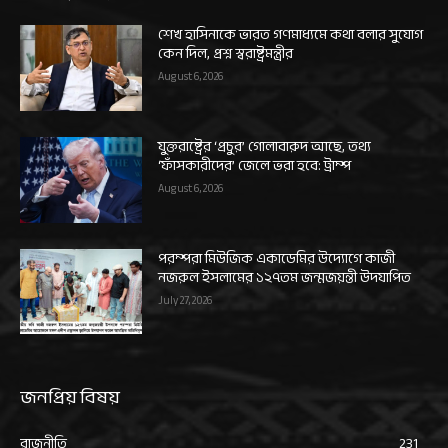
শেখ হাসিনাকে ভারত গণমাধ্যমে কথা বলার সুযোগ
কেন দিল, প্রশ্ন স্বরাষ্ট্রমন্ত্রীর
August 6, 2026
যুক্তরাষ্ট্রের ‘প্রচুর’ গোলাবারুদ আছে, তথ্য
‘ফাঁসকারীদের’ জেলে ভরা হবে: ট্রাম্প
August 6, 2026
পরম্পরা মিউজিক একাডেমির উদ্যোগে কাজী
নজরুল ইসলামের ১২৭তম জন্মজয়ন্তী উদযাপিত
July 27, 2026
জনপ্রিয় বিষয়
রাজনীতি
231