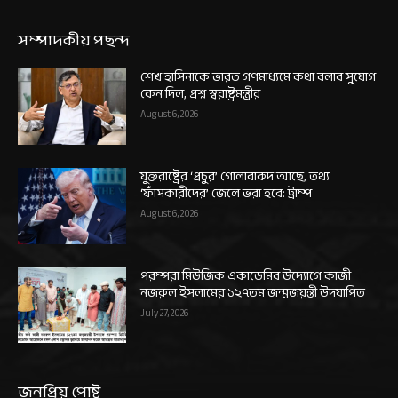
সম্পাদকীয় পছন্দ
শেখ হাসিনাকে ভারত গণমাধ্যমে কথা বলার সুযোগ
কেন দিল, প্রশ্ন স্বরাষ্ট্রমন্ত্রীর
August 6, 2026
যুক্তরাষ্ট্রের ‘প্রচুর’ গোলাবারুদ আছে, তথ্য
‘ফাঁসকারীদের’ জেলে ভরা হবে: ট্রাম্প
August 6, 2026
পরম্পরা মিউজিক একাডেমির উদ্যোগে কাজী
নজরুল ইসলামের ১২৭তম জন্মজয়ন্তী উদযাপিত
July 27, 2026
জনপ্রিয় পোষ্ট