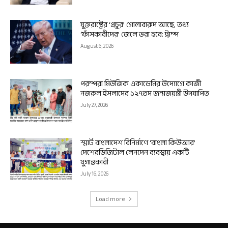
যুক্তরাষ্ট্রের ‘প্রচুর’ গোলাবারুদ আছে, তথ্য
‘ফাঁসকারীদের’ জেলে ভরা হবে: ট্রাম্প
August 6, 2026
পরম্পরা মিউজিক একাডেমির উদ্যোগে কাজী
নজরুল ইসলামের ১২৭তম জন্মজয়ন্তী উদযাপিত
July 27, 2026
স্মার্ট বাংলাদেশ বিনির্মাণে ‘বাংলা কিউআর’
দেশেরডিজিটাল লেনদেন ব্যবস্থায় একটি
যুগান্তকারী
July 16, 2026
Load more