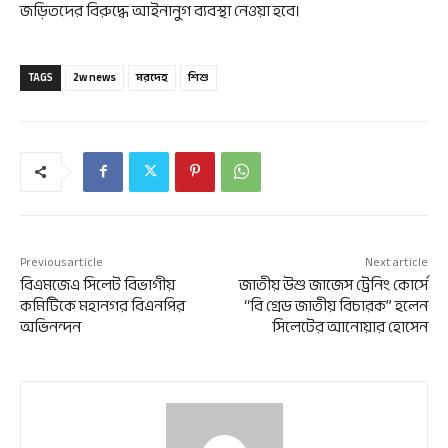
জড়িতদের বিরুদ্ধে আইনানুগ ব্যবস্থা নেওয়া হবে।
TAGS
2w news
মরদেহ
শিশু
Previous article
Next article
বিএমজেএ সিলেট বিভাগীয়
জাতীয় উশু জাজেস ট্রেনিং কোর্সে
কমিটিকে মহানগর বিএনপির
“বি গ্রেড জাতীয় বিচারক” হলেন
অভিনন্দন
সিলেটের আনোয়ার হোসেন