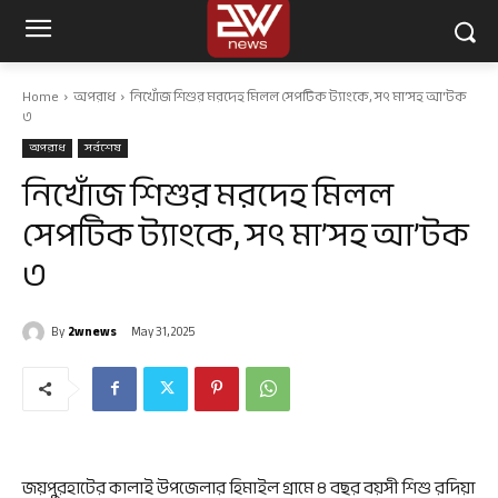
Home
অপরাধ
নিখোঁজ শিশুর মরদেহ মিলল সেপটিক ট্যাংকে, সৎ মা’সহ আ'টক
৩
অপরাধ
সর্বশেষ
নিখোঁজ শিশুর মরদেহ মিলল
সেপটিক ট্যাংকে, সৎ মা’সহ আ’টক
৩
By
2wnews
May 31, 2025
জয়পুরহাটের কালাই উপজেলার হিমাইল গ্রামে ৪ বছর বয়সী শিশু রদিয়া